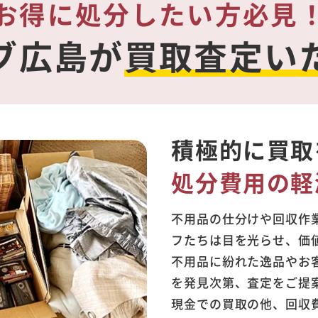
お得に処分したい方必見
ブ広島が
買取査定い
積極的に買取
処分費用の軽
不用品の仕分けや回収作
フたちは目を光らせ、価
不用品に紛れた逸品やお
を発見次第、査定をご提
現金での買取の他、回収