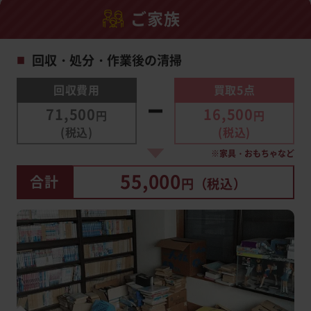
ご家族
回収・処分・作業後の清掃
■
回収費用
買取5点
71,500
16,500
円
円
(税込)
(税込)
※家具・おもちゃなど
55,000
合計
円（税込）