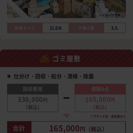
2LDK
3人
部屋タイプ
作業人数
ゴミ屋敷
仕分け・回収・処分・清掃・除菌
■
回収費用
買取8点
330,000
165,000
円
円
(税込)
(税込)
※ブランド品・貴金属など
165,000
合計
円（税込）