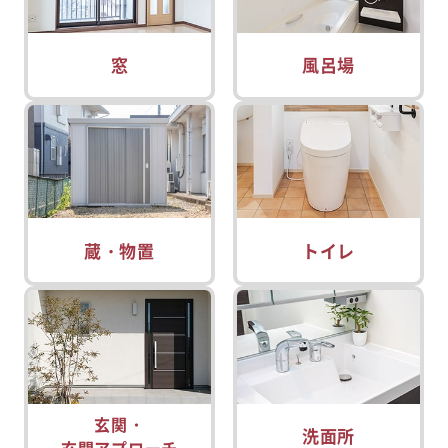
窓
風呂場
蔵・物置
トイレ
玄関・
洗面所
玄関アプローチ