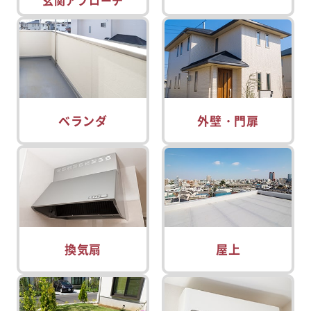
ベランダ
外壁・門扉
換気扇
屋上